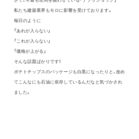
さて、今最も世間を賑わせている「ナフサショック」
私たち建築業界もモロに影響を受けております。
毎日のように
「あれが入らない」
「これが入らない」
「価格が上がる」
そんな話題ばかりです！
ポテトチップスのパッケージも白黒になったりと、改め
てこんなにも石油に依存しているんだなと気づかされ
ました。
しかし、こんなピンチにこそチャンスがあるわけなの
で、ここはひとつスーパーポジティブに乗り越えていこ
うと思っております！ので皆さんご心配なく！