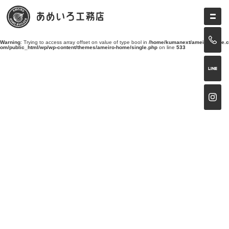
Warning
: Trying to access array offset on value of type bool in
/home/kumanext/ameiro-home.c
om/public_html/wp/wp-content/themes/ameiro-home/single.php
on line
533