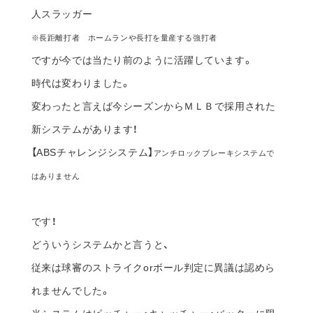
はありません
です！
どういうシステムかと言うと、
従来は球審のストライクorボール判定に異議は認めら
れませんでした。
当システムはピッチャー・キャッチャー・バッターに限
り判定に異議を認めます。
そして、ロボットによるストライクorボールの判定を行
うというものです。
詳しくはこちら↓
https://www.mlb.com/ja/news/copy-of-mlb-to-use-ab
s-challenge-system-starting-in-2026
以前のブログでも触れましたが、このシステム導入には