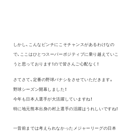
さてさて、定番の野球バナシをさせていただきます。
野球シーズン開幕しました！
今年も日本人選手が大活躍していますね！
特に地元熊本出身の村上選手の活躍はうれしいですね！
一昔前までは考えられなかったメジャーリーグの日本
人スラッガー
※長距離打者 ホームランや長打を量産する強打者
ですが今では当たり前のように活躍しています。
時代は変わりました。
変わったと言えば今シーズンからＭＬＢで採用された
新システムがあります！
【ABSチャレンジシステム】
アンチロックブレーキシステムで