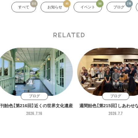
ブログ
くの世界文化遺産
週間飴色【第215回】しあわせな厄入り
週刊飴色【第
2026.7.7
まずはお気軽に
お問い合わせください！
家づくりに関するご相談、モデルハウス見学のご希望など、下
記よりお気軽にお問い合わせください。