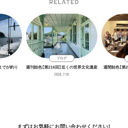
ブログ
くの世界文化遺産
週間飴色【第215回】しあわせな厄入り
週刊飴色【
2026.7.7
まずはお気軽に
お問い合わせください！