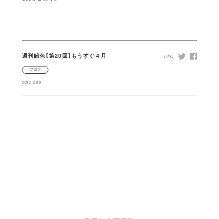
週刊飴色【第20回】もうすぐ４月
SHARE
ブログ
2022.3.30
333
45
50
218
すべて
お知らせ
イベント
ブログ